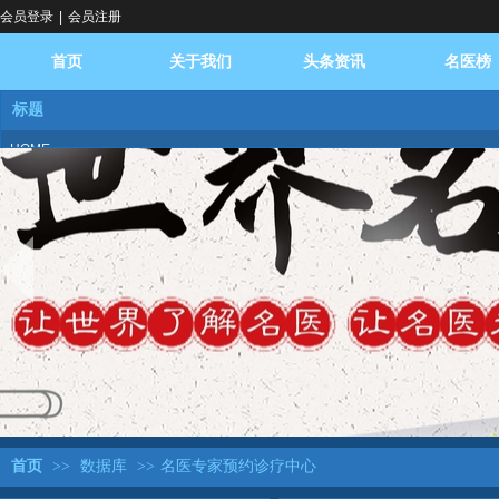
会员登录
|
会员注册
首页
关于我们
头条资讯
名医榜
标题
HOME
ABOUT US
NEWS
DOCTOR
BROADCAST
logo
DATABASE
REPLY
DIALOGUE
FAQ
BASE
首页
>>
数据库
>>
名医专家预约诊疗中心