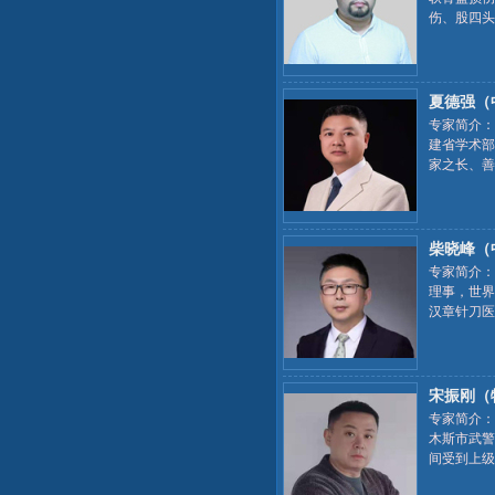
伤、股四头
夏德强（
专家简介：
建省学术部
家之长、善
经、月经不
柴晓峰（
专家简介：
理事，世界
汉章针刀医
医工作室”
宋振刚（
专家简介：
木斯市武警
间受到上级
亲宋的指导