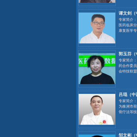
谭文剑（
专家简介：
医药临床分
康复医学专
2019省
郭玉芬（
专家简介：
药合作委员
会特技联盟
学、及临床
吕琨（中
专家简介：
为株洲市荷
骨疗法等技
小圆针治疗
邹文彬（