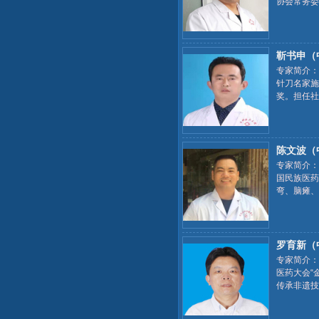
协会常务委
习，并参加
靳书申（
专家简介：
针刀名家施
奖。担任社
中医药学会
陈文波（
专家简介：
国民族医药
弯、脑瘫、
罗育新（
专家简介：
医药大会“
传承非遗技
上都有丰富