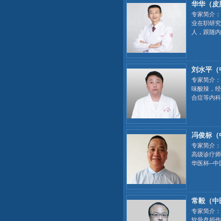
华华（皮
专家简介：
业在职研究
人，跟随内
的疗效，坚
刘水平（
专家简介：
味酸辣，经
合症等内科
冯俊标（
专家简介：
高级诊疗师
华医杯--
血瘀堵经络
常毅（中
专家简介：
软骨盘损伤