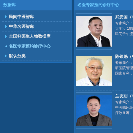
数据库
名医专家预约诊疗中心
民间中医智库
武安国（
专家简介：
中华名医智库
大学)。1
民间子午流
全国好医生人物数据库
养生分会委
名医专家预约诊疗中心
默认分类
陈银魁（
专家简介：
研医院管理
国家专利，
尘肺，通过
兰友明（
专家简介：
中医临床经
疗效显著。
事、中国民