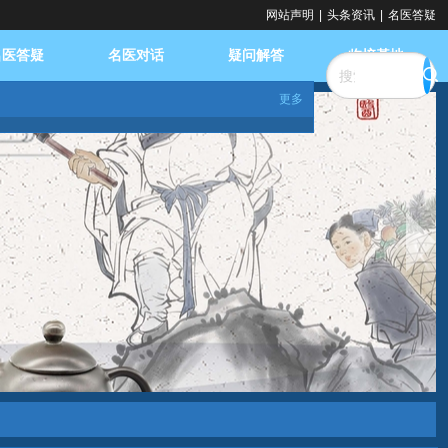
网站声明
|
头条资讯
|
名医答疑
名医答疑
名医对话
疑问解答
临培基地
更多