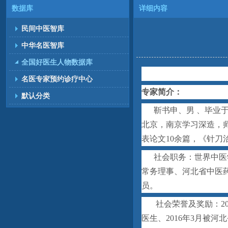
数据库
详细内容
民间中医智库
中华名医智库
全国好医生人物数据库
名医专家预约诊疗中心
专家简介：
默认分类
靳书申、男 、毕业
北京，南京学习深造，
表论文10余篇，《针
社会职务
：
世界中医
常务理事
、
河北省中医
员
。
社会荣誉及奖励：2
医生、2016年3月被河