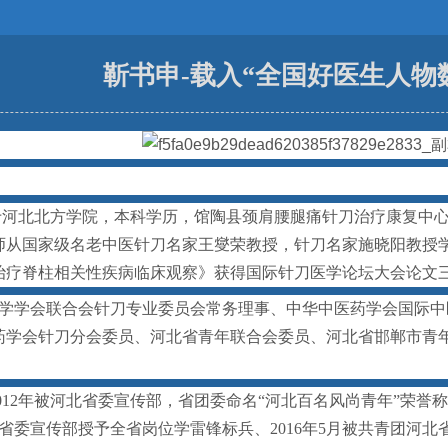
靳书申-载入“全国好医生人物
于河北北方学院，本科学历，馆陶县颈肩腰腿痛针刀治疗康复中心
师从国家级名老中医针刀名家王燮荣教授，针刀名家施晓阳教授
刀治疗脊柱相关性疾病临床观察》获得国际针刀医学论坛大会论文
学学会联合会针刀专业委员会常务理事
、
中华中医药学会国际中
药学会针刀分会委员
、
河北省青年联合会委员
、
河北省邯郸市青
012年被河北省委宣传部，省团委命名“河北百名风尚青年”荣誉称
北省委宣传部授予全省岗位学雷锋标兵、2016年5月被共青团河北