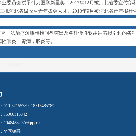
业委员会授予针刀医学新星奖、2017年12月被河北省委宣传部和
第三批河北省级农村青年拔尖人才、2018年9月被河北省青年报
整脊手法治疗颈腰椎椎间盘突出及各种慢性软组织劳损引起的各
源性咽炎，胃病，肠炎等。
医生人物数据库”
们
：
010-57155789 18513485789
5300316042
048488297@qq.com
：华医铭爵