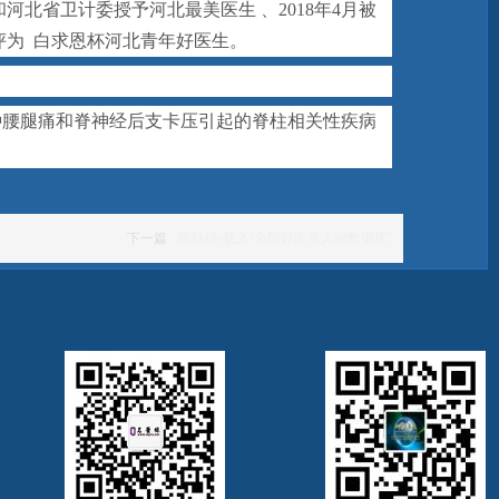
河北省卫计委授予河北最美医生 、2018年4月被
社评为 白求恩杯河北青年好医生。
种腰腿痛和脊神经后支卡压引起的脊柱相关性疾病
下一篇
陈耿雄-载入“全国好医生人物数据库”