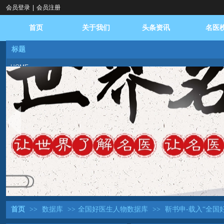
会员登录
|
会员注册
首页
关于我们
头条资讯
名医
标题
HOME
ABOUT US
NEWS
DOCTOR
BROADCAST
logo
DATABASE
REPLY
DIALOGUE
FAQ
BASE
首页
>>
数据库
>>
全国好医生人物数据库
>>
靳书申-载入“全国