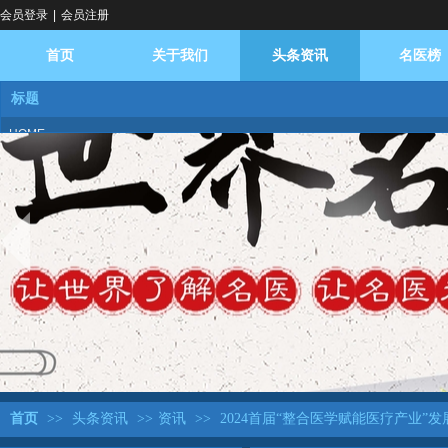
会员登录
|
会员注册
首页
关于我们
头条资讯
名医榜
标题
HOME
ABOUT US
NEWS
DOCTOR
BROADCAST
logo
DATABASE
REPLY
DIALOGUE
FAQ
BASE
首页
>>
头条资讯
>>
资讯
>>
2024首届“整合医学赋能医疗产业