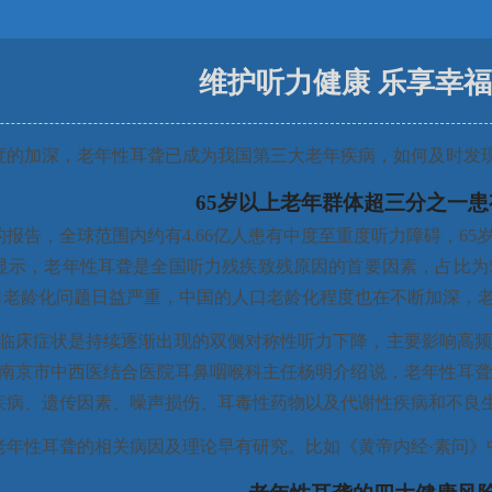
维护听力健康 乐享幸
度的加深，老年性耳聋已成为我国第三大老年疾病，如何及时发
65岁以上老年群体超三分之一患
报告，全球范围内约有4.66亿人患有中度至重度听力障碍，6
示，老年性耳聋是全国听力残疾致残原因的首要因素，占比为51
人口老龄化问题日益严重，中国的人口老龄化程度也在不断加深，
要临床症状是持续逐渐出现的双侧对称性听力下降，主要影响高
省南京市中西医结合医院耳鼻咽喉科主任杨明介绍说，老年性耳
疾病、遗传因素、噪声损伤、耳毒性药物以及代谢性疾病和不良
老年性耳聋的相关病因及理论早有研究。比如《黄帝内经·素问》