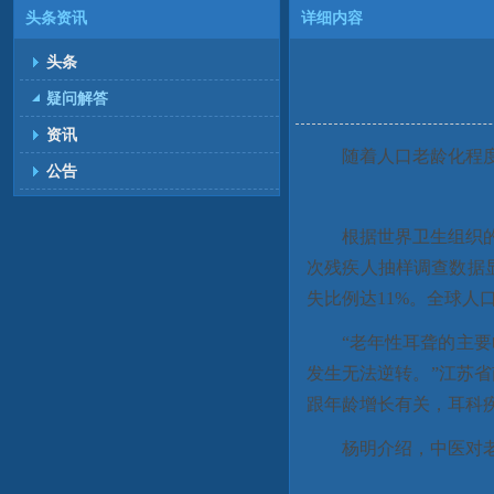
头条资讯
详细内容
头条
疑问解答
资讯
随着人口老龄化程
公告
根据世界卫生组织的
次残疾人抽样调查数据显
失比例达11%。全球
“老年性耳聋的主
发生无法逆转。”江苏
跟年龄增长有关，耳科
杨明介绍，中医对