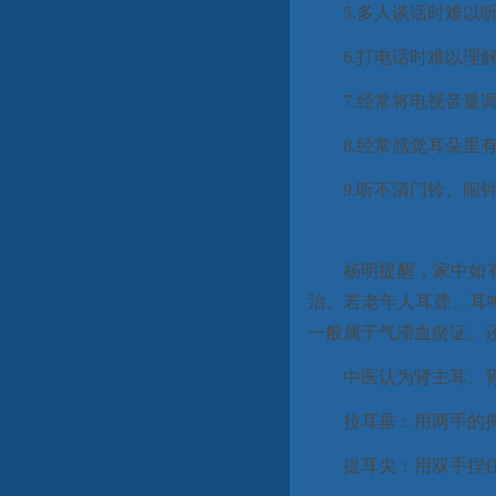
5.多人谈话时难以
6.打电话时难以理
7.经常将电视音量
8.经常感觉耳朵里
9.听不清门铃、闹
杨明提醒，家中如
治。若老年人耳聋、耳
一般属于气滞血瘀证。
中医认为肾主耳、
拉耳垂：用两手的拇
提耳尖：用双手捏