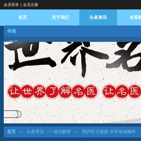
会员登录
|
会员注册
首页
关于我们
头条资讯
名医
标题
HOME
ABOUT US
NEWS
DOCTOR
BROADCAST
logo
DATABASE
REPLY
DIALOGUE
FAQ
BASE
首页
>>
头条资讯
>>
疑问解答
>>
维护听力健康 乐享幸福晚年