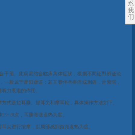
合干预。此病需结合临床具体症状，根据不同证型辨证论
，一般属于肾阳虚证；若耳聋伴有疼痛或刺痛，舌紫暗，
缓听力衰退的作用。
摩方式是拉耳垂、提耳尖和摩耳轮，具体操作方法如下。
5~20次，耳垂微微发热为度。
对耳尖进行按摩，以局部感到微微发热为度。