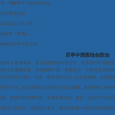
听清、理解每个人的谈话内容。
解对方所讲内容。
调高到超过正常水平。
有嗡嗡声（耳鸣）。
钟或电话铃声等提示音。
尽早中西医结合防治
有老年人患有本病，应引起重视并科学对待，尽早进行中西医结
鸣声小且夜晚明显，伴有精神不振、形寒肢冷、小便清长等症状
还可选用耳穴埋籽、针灸、推拿等外治法，以补益肾精，起到延
肾开窍于耳，经常按摩耳朵也有助于听力健康，最常用的三种按
指、食指同时按摩耳垂，先将耳垂揉捏、搓热，然后向下拉耳垂1
住双耳上部耳轮，适量提拉耳尖，提拉的时候大拇指和食指顺便