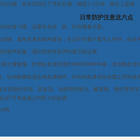
耳轮内侧，其余四指位于耳轮外侧，揉搓2~5分钟，再往上提揪
日常防护注意这六点
好的饮食习惯，适量补充锌、铁、钙等微量元素。
良情绪，避免劳累和精神紧张，生活中尽量不要与人争吵，保持
期的噪声刺激，遇到突发性噪声时要尽快远离。
长期大量吸烟、饮酒会直接损害听神经和神经中枢，造成脑血管
炼。运动能够促进全身血液循环，内耳的血液供应会随之得到改
相关基础性疾病。高血压、动脉粥样硬化、糖尿病、慢性肾病等
嘱治疗可有效减少对听力的损害。
医药网