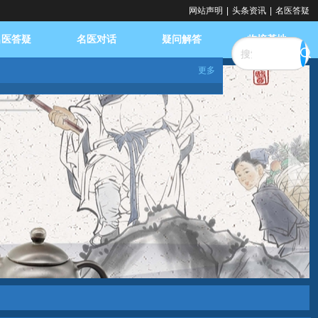
网站声明
|
头条资讯
|
名医答疑
名医答疑
名医对话
疑问解答
临培基地
更多