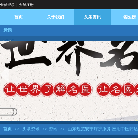
会员登录
|
会员注册
首页
关于我们
头条资讯
名医榜
标题
HOME
ABOUT US
NEWS
DOCTOR
BROADCAST
logo
DATABASE
REPLY
DIALOGUE
FAQ
BASE
首页
>>
头条资讯
>>
资讯
>>
山东规范安宁疗护服务 应用中医药