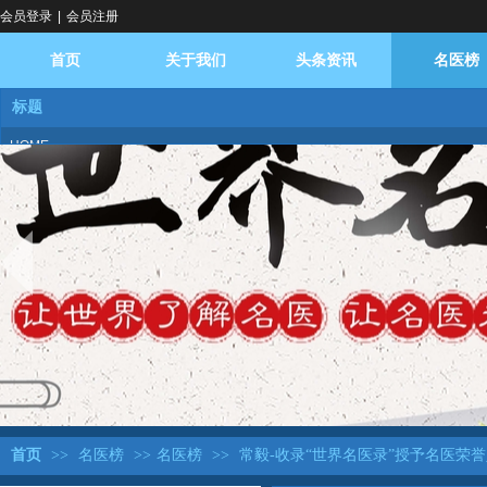
会员登录
|
会员注册
首页
关于我们
头条资讯
名医榜
标题
HOME
ABOUT US
NEWS
DOCTOR
BROADCAST
logo
DATABASE
REPLY
DIALOGUE
FAQ
BASE
首页
>>
名医榜
>>
名医榜
>>
常毅-收录“世界名医录”授予名医荣